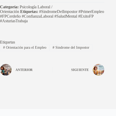
Categoría:
Psicología Laboral /
Orientación
Etiquetas:
#SindromeDelImpostor #PrimerEmpleo
#FPCerdeño #ConfianzaLaboral #SaludMental #ExitoFP
#AsturiasTrabaja
Etiquetas
#
Orientación para el Empleo
#
Sindrome del Impostor
ANTERIOR
SIGUIENTE