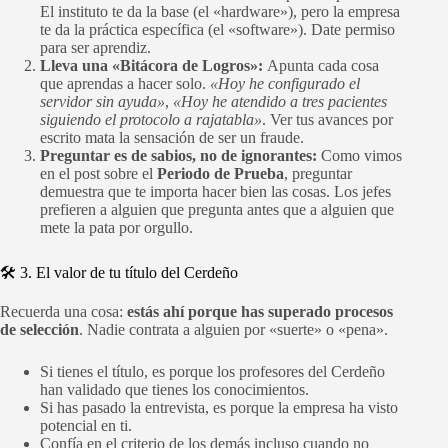
El instituto te da la base (el «hardware»), pero la empresa
te da la práctica específica (el «software»). Date permiso
para ser aprendiz.
Lleva una «Bitácora de Logros»:
Apunta cada cosa
que aprendas a hacer solo.
«Hoy he configurado el
servidor sin ayuda»
,
«Hoy he atendido a tres pacientes
siguiendo el protocolo a rajatabla»
. Ver tus avances por
escrito mata la sensación de ser un fraude.
Preguntar es de sabios, no de ignorantes:
Como vimos
en el post sobre el
Periodo de Prueba
, preguntar
demuestra que te importa hacer bien las cosas. Los jefes
prefieren a alguien que pregunta antes que a alguien que
mete la pata por orgullo.
🛠️ 3. El valor de tu título del Cerdeño
Recuerda una cosa:
estás ahí porque has superado procesos
de selección
. Nadie contrata a alguien por «suerte» o «pena».
Si tienes el título, es porque los profesores del Cerdeño
han validado que tienes los conocimientos.
Si has pasado la entrevista, es porque la empresa ha visto
potencial en ti.
Confía en el criterio de los demás incluso cuando no