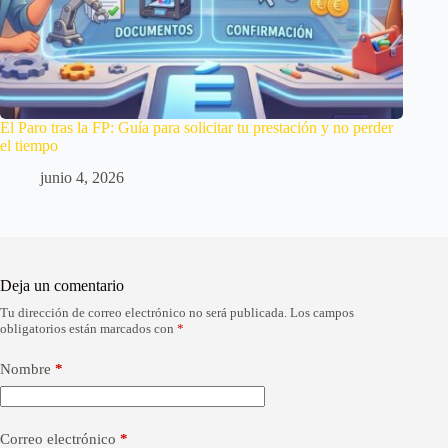
El Paro tras la FP: Guía para solicitar tu prestación y no perder
el tiempo
junio 4, 2026
Deja un comentario
Tu dirección de correo electrónico no será publicada.
Los campos
A
obligatorios están marcados con
*
l
t
e
Nombre
*
r
n
a
Correo electrónico
*
t