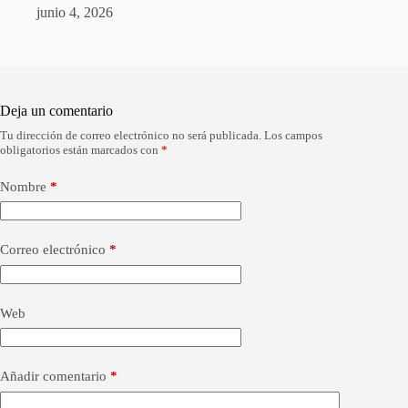
junio 4, 2026
Deja un comentario
Tu dirección de correo electrónico no será publicada.
Los campos
A
obligatorios están marcados con
*
l
t
e
Nombre
*
r
n
a
Correo electrónico
*
t
i
v
e
Web
:
Añadir comentario
*