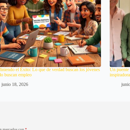
iniendo el Éxito: Lo que de verdad buscan los jóvenes
Un puente 
do buscan empleo
inspirador
junio 18, 2026
juni
án marcados con
*