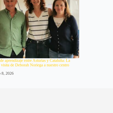
de aprendizaje entre Asturias y Cataluña: La
a visita de Deborah Noriega a nuestro centro
o 8, 2026