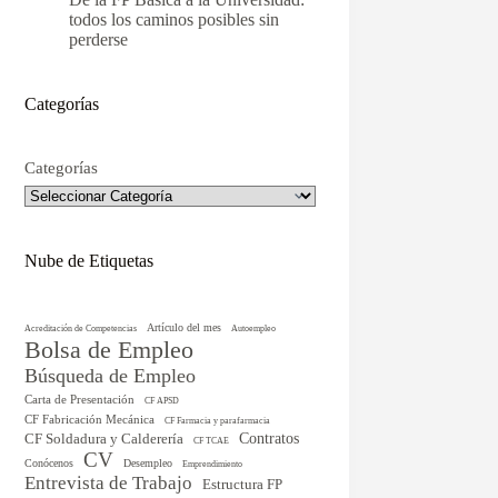
todos los caminos posibles sin
perderse
Categorías
Categorías
Nube de Etiquetas
Artículo del mes
Acreditación de Competencias
Autoempleo
Bolsa de Empleo
Búsqueda de Empleo
Carta de Presentación
CF APSD
CF Fabricación Mecánica
CF Farmacia y parafarmacia
CF Soldadura y Calderería
Contratos
CF TCAE
CV
Conócenos
Desempleo
Emprendimiento
Entrevista de Trabajo
Estructura FP