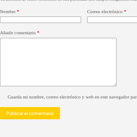
l
t
Nombre
*
Correo electrónico
*
e
r
n
a
Añadir comentario
*
t
i
v
e
:
Guarda mi nombre, correo electrónico y web en este navegador par
Publicar el comentario