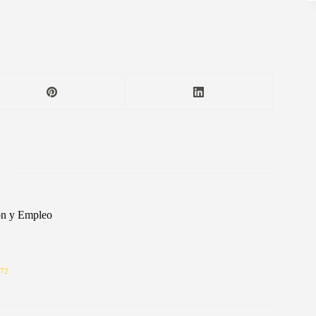
ón y Empleo
72