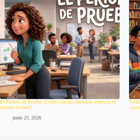
El Periodo de Prueba ¿Cuáles son tus derechos reales en tu
Redef
estreno técnico?
cuan
junio 25, 2026