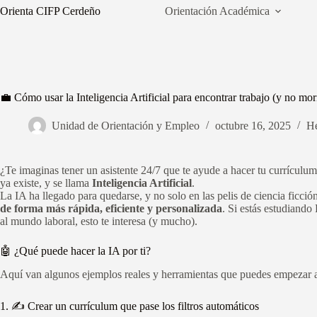
Saltar
Orienta CIFP Cerdeño
Orientación Académica
al
contenido
💼 Cómo usar la Inteligencia Artificial para encontrar trabajo (y no mori
Unidad de Orientación y Empleo
octubre 16, 2025
He
¿Te imaginas tener un asistente 24/7 que te ayude a hacer tu currículum
ya existe, y se llama
Inteligencia Artificial
.
La IA ha llegado para quedarse, y no solo en las pelis de ciencia ficció
de forma más rápida, eficiente y personalizada
. Si estás estudiando
al mundo laboral, esto te interesa (y mucho).
🤖 ¿Qué puede hacer la IA por ti?
Aquí van algunos ejemplos reales y herramientas que puedes empezar a
1. ✍️ Crear un currículum que pase los filtros automáticos