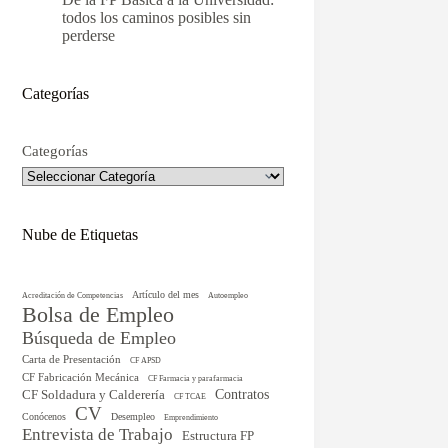
todos los caminos posibles sin
perderse
Categorías
Categorías
Nube de Etiquetas
Artículo del mes
Acreditación de Competencias
Autoempleo
Bolsa de Empleo
Búsqueda de Empleo
Carta de Presentación
CF APSD
CF Fabricación Mecánica
CF Farmacia y parafarmacia
CF Soldadura y Calderería
Contratos
CF TCAE
CV
Conócenos
Desempleo
Emprendimiento
Entrevista de Trabajo
Estructura FP