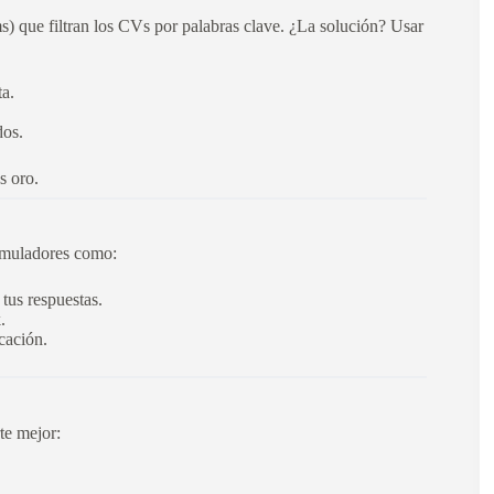
) que filtran los CVs por palabras clave. ¿La solución? Usar
ta.
dos.
s oro.
simuladores como:
 tus respuestas.
.
cación.
te mejor: