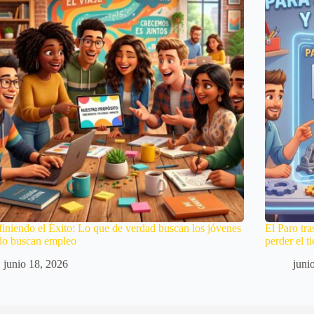
iniendo el Éxito: Lo que de verdad buscan los jóvenes
El Paro tra
do buscan empleo
perder el 
junio 18, 2026
juni