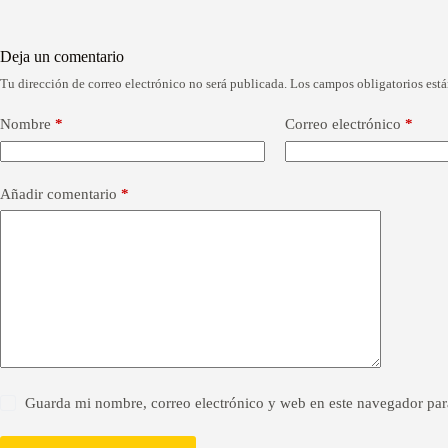
Deja un comentario
Tu dirección de correo electrónico no será publicada.
Los campos obligatorios est
A
l
t
Nombre
*
Correo electrónico
*
e
r
n
a
Añadir comentario
*
t
i
v
e
:
Guarda mi nombre, correo electrónico y web en este navegador par