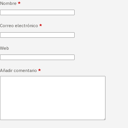
Nombre
*
e
r
n
Correo electrónico
*
a
t
i
v
Web
e
:
Añadir comentario
*