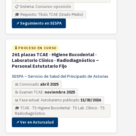
📋 Sistema: Concurso-oposición
🎓 Requisito: Título TCAE (Grado Medio)
↗ Seguimiento en SESPA
⏳ PROCESO EN CURSO
261 plazas TCAE · Higiene Bucodental ·
Laboratorio Clínico · Radiodiagnóstico –
Personal Estututario Fijo
SESPA – Servicio de Salud del Principado de Asturias
📅 Convocado
abril 2025
📝 Examen TCAE:
noviembre 2025
📊 Fase actual: Autobaremo publicado
11/03/2026
🎓 TCAE · TS Higiene Bucodental · TS Lab. Clínico · TS
Radiodiagnóstico
↗ Ver en Astursalud