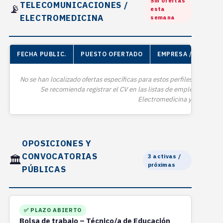
Sin ofertas
TELECOMUNICACIONES /
📡
esta
ELECTROMEDICINA
semana
FECHA PUBLIC.
PUESTO OFERTADO
EMPRESA / ENTIDAD
No se han localizado ofertas específicas para estos perfiles publicad
Se recomienda registrar el CV en las listas de empleo del SESP
Electromedicina y en los por
OPOSICIONES Y
CONVOCATORIAS
3 activas /
🏛️
próximas
PÚBLICAS
✅ PLAZO ABIERTO
Bolsa de trabajo – Técnico/a de Educación