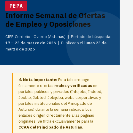
PEPA
Informe Semanal de Ofertas
de Empleo y Oposiciones
CIFP Cerdeño · Oviedo (Asturias) | Período de búsqueda:
17 – 23 de marzo de 2026
| Publicado el
lunes 23 de
marzo de 2026
⚠️ Nota importante:
Esta tabla recoge
únicamente ofertas
reales y verificadas
en
portales públicos y privados (Infojobs, Indeed,
Jooble, Jobted, Jobijoba, webs corporativas y
portales institucionales del Principado de
Asturias) durante la semana indicada. Los
enlaces dirigen directamente a las páginas
originales. Se filtra exclusivamente para la
CCAA del Principado de Asturias
.