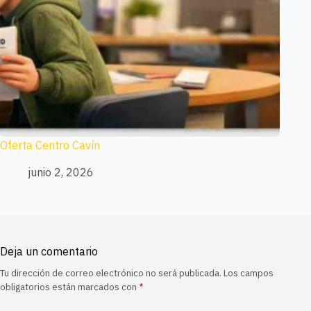
Oferta Centro Cavín
junio 2, 2026
Deja un comentario
Tu dirección de correo electrónico no será publicada.
Los campos
A
obligatorios están marcados con
*
l
t