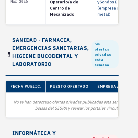
Mar 2026
Operario/a de
ySondos ETT
Centro de
(empresa sector
Mecanizado
metal)
SANIDAD · FARMACIA,
Sin
EMERGENCIAS SANITARIAS,
ofertas
💊
privadas
HIGIENE BUCODENTAL Y
esta
LABORATORIO
semana
FECHA PUBLIC.
PUESTO OFERTADO
EMPRESA / ENTIDAD
No se han detectado ofertas privadas publicadas esta semana en Ast
bolsas del SESPA y revisar los portales vinculados a las o
INFORMÁTICA Y