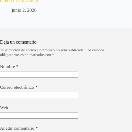
Oferta Centro Cavín
junio 2, 2026
Deja un comentario
Tu dirección de correo electrónico no será publicada.
Los campos
A
obligatorios están marcados con
*
l
t
e
Nombre
*
r
n
a
Correo electrónico
*
t
i
v
e
Web
:
Añadir comentario
*