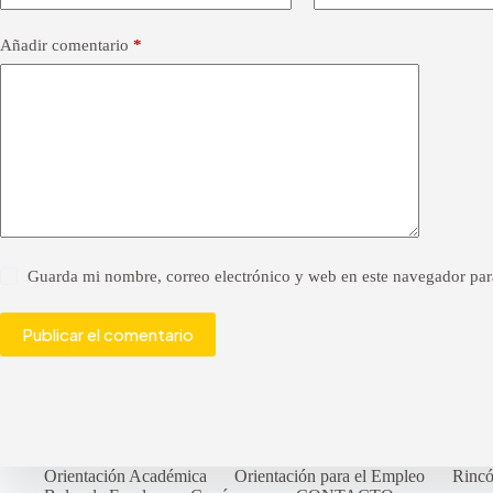
r
n
a
Añadir comentario
*
t
i
v
e
:
Guarda mi nombre, correo electrónico y web en este navegador par
Publicar el comentario
Orientación Académica
Orientación para el Empleo
Rinc