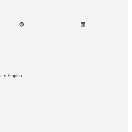
ón y Empleo
72