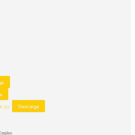
ga
a
Descarga
C (2)
 Empleo