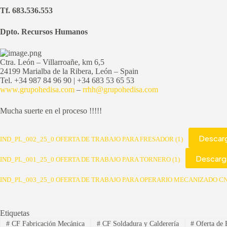
Tf. 683.536.553
Dpto. Recursos Humanos
Ctra. León – Villarroañe, km 6,5
24199 Marialba de la Ribera, León – Spain
Tel. +34 987 84 96 90 | +34 683 53 65 53
www.grupohedisa.com
–
rrhh@grupohedisa.com
Mucha suerte en el proceso !!!!!
Descar
IND_PL_002_25_0 OFERTA DE TRABAJO PARA FRESADOR (1)
Descarg
IND_PL_001_25_0 OFERTA DE TRABAJO PARA TORNERO (1)
IND_PL_003_25_0 OFERTA DE TRABAJO PARA OPERARIO MECANIZADO CN
Etiquetas
#
CF Fabricación Mecánica
#
CF Soldadura y Calderería
#
Oferta de