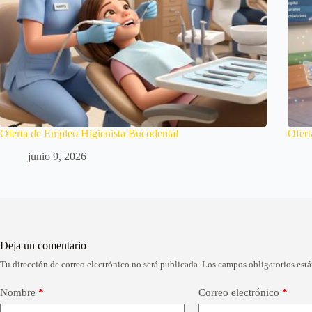
Oferta de Empleo Higienista Bucodental
Ofert
junio 9, 2026
Deja un comentario
Tu dirección de correo electrónico no será publicada.
Los campos obligatorios est
A
l
t
Nombre
*
Correo electrónico
*
e