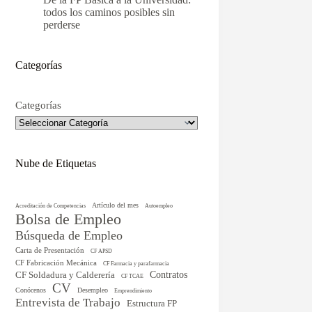
todos los caminos posibles sin
perderse
Categorías
Categorías
Nube de Etiquetas
Artículo del mes
Acreditación de Competencias
Autoempleo
Bolsa de Empleo
Búsqueda de Empleo
Carta de Presentación
CF APSD
CF Fabricación Mecánica
CF Farmacia y parafarmacia
CF Soldadura y Calderería
Contratos
CF TCAE
CV
Conócenos
Desempleo
Emprendimiento
Entrevista de Trabajo
Estructura FP