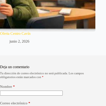
Oferta Centro Cavín
junio 2, 2026
Deja un comentario
Tu dirección de correo electrónico no será publicada.
Los campos
A
obligatorios están marcados con
*
l
t
e
Nombre
*
r
n
a
Correo electrónico
*
t