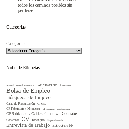
todos los caminos posibles sin
perderse
Categorías
Categorías
Nube de Etiquetas
Artículo del mes
Acreditación de Competencias
Autoempleo
Bolsa de Empleo
Búsqueda de Empleo
Carta de Presentación
CF APSD
CF Fabricación Mecánica
CF Farmacia y parafarmacia
CF Soldadura y Calderería
Contratos
CF TCAE
CV
Conócenos
Desempleo
Emprendimiento
Entrevista de Trabajo
Estructura FP