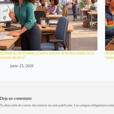
El Periodo de Prueba ¿Cuáles son tus derechos reales en tu
Redef
estreno técnico?
cuan
junio 25, 2026
Deja un comentario
Tu dirección de correo electrónico no será publicada.
Los campos obligatorios est
A
l