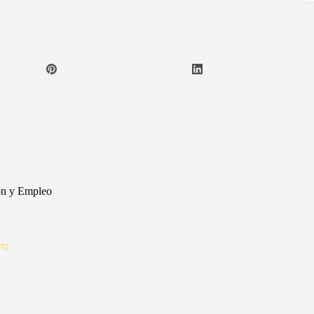
ón y Empleo
72