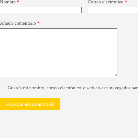
t
Nombre
*
Correo electrónico
*
e
r
n
a
Añadir comentario
*
t
i
v
e
:
Guarda mi nombre, correo electrónico y web en este navegador par
Publicar el comentario