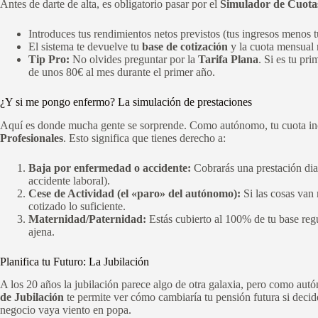
Antes de darte de alta, es obligatorio pasar por el
Simulador de Cuotas
Introduces tus rendimientos netos previstos (tus ingresos menos t
El sistema te devuelve tu
base de cotización
y la cuota mensual r
Tip Pro:
No olvides preguntar por la
Tarifa Plana
. Si es tu p
de unos 80€ al mes durante el primer año.
¿Y si me pongo enfermo? La simulación de prestaciones
Aquí es donde mucha gente se sorprende. Como autónomo, tu cuota inc
Profesionales
. Esto significa que tienes derecho a:
Baja por enfermedad o accidente:
Cobrarás una prestación diar
accidente laboral).
Cese de Actividad (el «paro» del autónomo):
Si las cosas van 
cotizado lo suficiente.
Maternidad/Paternidad:
Estás cubierto al 100% de tu base reg
ajena.
Planifica tu Futuro: La Jubilación
A los 20 años la jubilación parece algo de otra galaxia, pero como aut
de Jubilación
te permite ver cómo cambiaría tu pensión futura si decid
negocio vaya viento en popa.