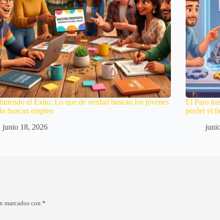
iniendo el Éxito: Lo que de verdad buscan los jóvenes
El Paro tra
do buscan empleo
perder el 
junio 18, 2026
juni
án marcados con
*