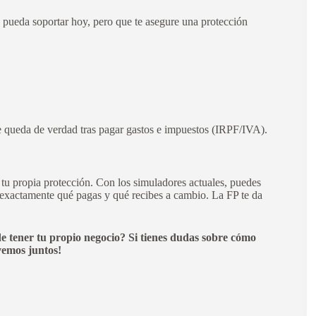
o pueda soportar hoy, pero que te asegure una protección
.
e queda de verdad tras pagar gastos e impuestos (IRPF/IVA).
r tu propia protección. Con los simuladores actuales, puedes
 exactamente qué pagas y qué recibes a cambio. La FP te da
de tener tu propio negocio? Si tienes dudas sobre cómo
vemos juntos!