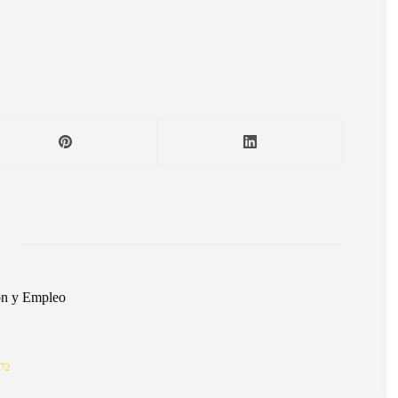
ón y Empleo
72