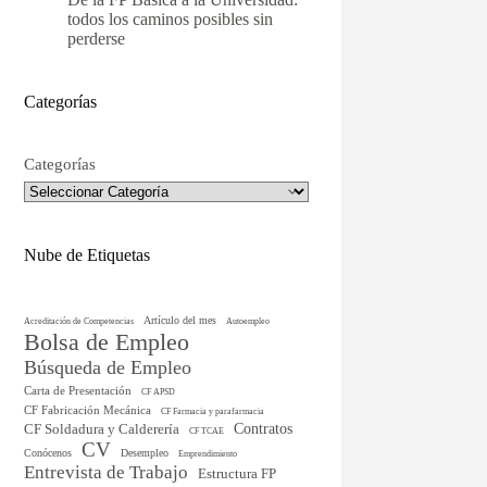
todos los caminos posibles sin
perderse
Categorías
Categorías
Nube de Etiquetas
Artículo del mes
Acreditación de Competencias
Autoempleo
Bolsa de Empleo
Búsqueda de Empleo
Carta de Presentación
CF APSD
CF Fabricación Mecánica
CF Farmacia y parafarmacia
CF Soldadura y Calderería
Contratos
CF TCAE
CV
Conócenos
Desempleo
Emprendimiento
Entrevista de Trabajo
Estructura FP