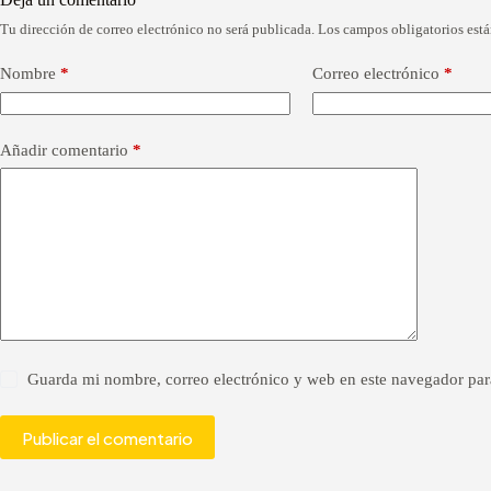
Tu dirección de correo electrónico no será publicada.
Los campos obligatorios est
A
l
t
Nombre
*
Correo electrónico
*
e
r
n
a
Añadir comentario
*
t
i
v
e
:
Guarda mi nombre, correo electrónico y web en este navegador par
Publicar el comentario