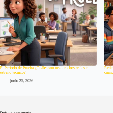
El Periodo de Prueba ¿Cuáles son tus derechos reales en tu
Redef
estreno técnico?
cuan
junio 25, 2026
Deja un comentario