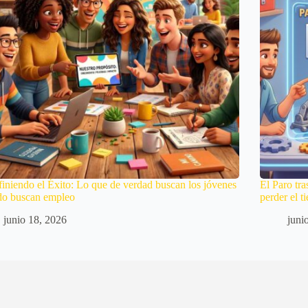
iniendo el Éxito: Lo que de verdad buscan los jóvenes
El Paro tra
do buscan empleo
perder el 
junio 18, 2026
juni