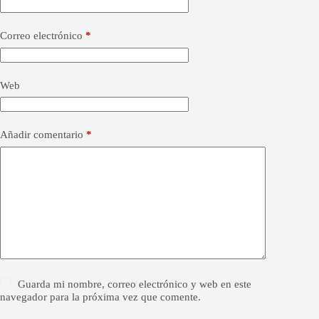
n
a
Correo electrónico
*
t
i
v
e
Web
:
Añadir comentario
*
Guarda mi nombre, correo electrónico y web en este
navegador para la próxima vez que comente.