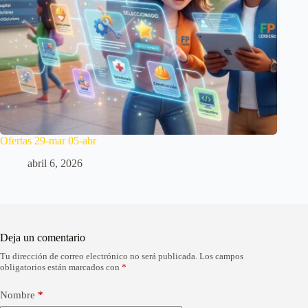
Ofertas 29-mar 05-abr
abril 6, 2026
Deja un comentario
Tu dirección de correo electrónico no será publicada.
Los campos
A
obligatorios están marcados con
*
l
t
e
Nombre
*
r