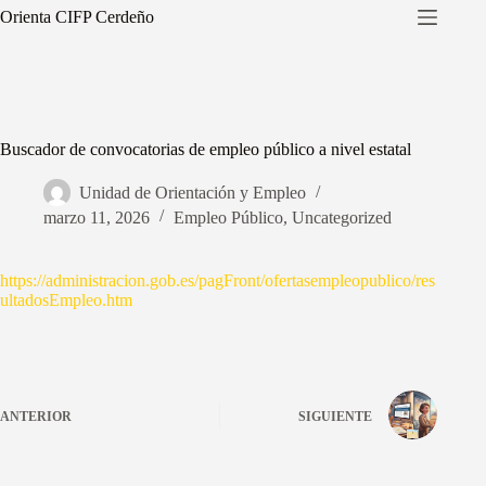
Saltar
Orienta CIFP Cerdeño
al
contenido
Buscador de convocatorias de empleo público a nivel estatal
Unidad de Orientación y Empleo
marzo 11, 2026
Empleo Público
,
Uncategorized
https://administracion.gob.es/pagFront/ofertasempleopublico/res
ultadosEmpleo.htm
ANTERIOR
SIGUIENTE