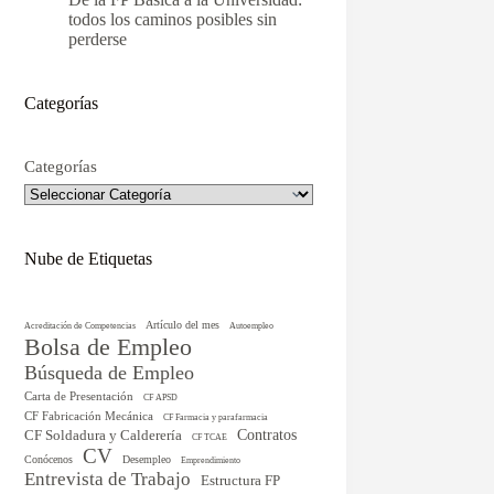
todos los caminos posibles sin
perderse
Categorías
Categorías
Nube de Etiquetas
Artículo del mes
Acreditación de Competencias
Autoempleo
Bolsa de Empleo
Búsqueda de Empleo
Carta de Presentación
CF APSD
CF Fabricación Mecánica
CF Farmacia y parafarmacia
CF Soldadura y Calderería
Contratos
CF TCAE
CV
Conócenos
Desempleo
Emprendimiento
Entrevista de Trabajo
Estructura FP